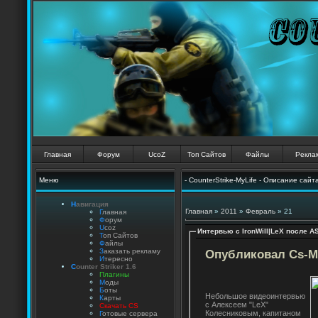
Главная
Форум
UcoZ
Топ Сайтов
Файлы
Рекла
Меню
- CounterStrike-MyLife - Описание сайт
Н
авигация
Главная
»
2011
»
Февраль
»
21
Г
лавная
Ф
орум
U
coz
Интервью с IronWill|LeX после A
Т
оп Сайтов
Ф
айлы
З
аказать рекламу
Опубликовал Cs-My
И
тересно
C
ounter Striker 1.6
П
лагины
М
оды
Б
оты
Небольшое видеоинтервью
К
арты
с Алексеем "LeX"
Скачать CS
Колесниковым, капитаном
Г
отовые сервера