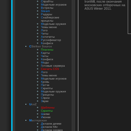
IronWill, после окончания
С
прайты
М
одельки играков
московских отборочных на
В
стрелы
ASUS Winter 2011.
Steam
Р
адары
С
найперские
прицелы
М
одельки оружия
Т
емы меню
Л
ого
Ч
иты
А
нтичиты
Р
уссификатор
К
онфиги
C
Striker Source
Плагины
К
арты
Ч
иты
К
онфиги
М
оды
Г
отовые сервера
Скачать CSS
Л
ого
Т
емы меню
М
одельки игроков
К
ровь
П
атчи
С
крипты
М
одельки оружия
П
рицелы
С
преи
З
вуки
U
coZ
Шаблоны
Скрипты
Ш
апки
И
конки
М
астерская
Д
елаем демки
Д
елаем hltv
Д
елаем сервер