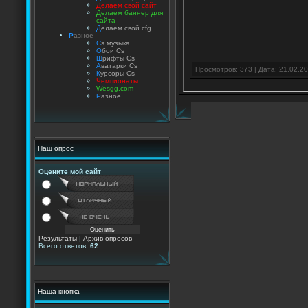
Делаем свой сайт
Делаем баннер для
сайта
Д
елаем свой cfg
Р
азное
C
s музыка
О
бои Cs
Ш
рифты Cs
А
ватарки Cs
Просмотров: 373 | Дата:
21.02.2
К
урсоры Cs
Чемпионаты
Wesgg.com
Р
азное
Наш опрос
Оцените мой сайт
Результаты
|
Архив опросов
Всего ответов:
62
Наша кнопка