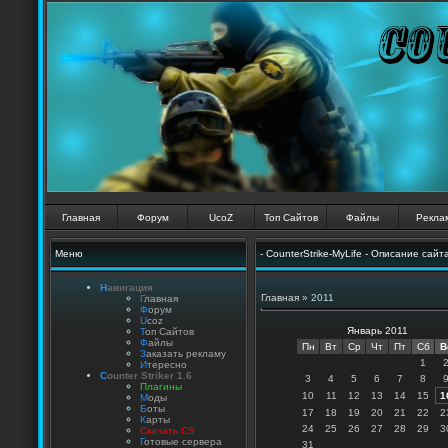
Главная
Форум
UcoZ
Топ Сайтов
Файлы
Рекла
Меню
- CounterStrike-MyLife - Описание сайт
Н
авигация
Главная
»
2011
Г
лавная
Ф
орум
U
coz
Январь 2011
Т
оп Сайтов
Ф
айлы
Пн
Вт
Ср
Чт
Пт
Сб
В
З
аказать рекламу
1
И
тересно
C
ounter Striker 1.6
3
4
5
6
7
8
П
лагины
10
11
12
13
14
15
1
М
оды
Б
оты
17
18
19
20
21
22
2
К
арты
24
25
26
27
28
29
3
Скачать CS
Г
отовые сервера
31