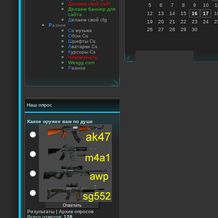
Делаем свой сайт
5
6
7
8
9
10
1
Делаем баннер для
12
13
14
15
16
17
1
сайта
Д
елаем свой cfg
19
20
21
22
23
24
2
Р
азное
26
27
28
29
30
C
s музыка
О
бои Cs
Ш
рифты Cs
А
ватарки Cs
К
урсоры Cs
Чемпионаты
Wesgg.com
Р
азное
Наш опрос
Какое оружее вам по душе
Результаты
|
Архив опросов
Всего ответов:
128