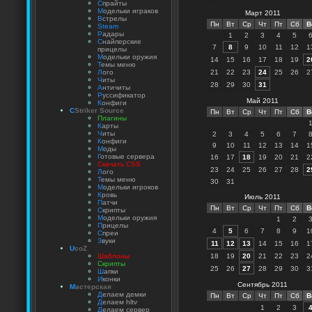
С
прайты
М
одельки играков
Март 2011
В
стрелы
Пн
Вт
Ср
Чт
Пт
Сб
В
Steam
Р
адары
1
2
3
4
5
С
найперские
7
8
9
10
11
12
1
прицелы
М
одельки оружия
14
15
16
17
18
19
2
Т
емы меню
Л
ого
21
22
23
24
25
26
2
Ч
иты
28
29
30
31
А
нтичиты
Р
уссификатор
Май 2011
К
онфиги
C
Striker Source
Пн
Вт
Ср
Чт
Пт
Сб
В
Плагины
К
арты
Ч
иты
2
3
4
5
6
7
К
онфиги
9
10
11
12
13
14
1
М
оды
Г
отовые сервера
16
17
18
19
20
21
2
Скачать CSS
23
24
25
26
27
28
2
Л
ого
Т
емы меню
30
31
М
одельки игроков
К
ровь
Июль 2011
П
атчи
Пн
Вт
Ср
Чт
Пт
Сб
В
С
крипты
М
одельки оружия
1
2
П
рицелы
4
5
6
7
8
9
1
С
преи
З
вуки
11
12
13
14
15
16
1
U
coZ
Шаблоны
18
19
20
21
22
23
2
Скрипты
25
26
27
28
29
30
3
Ш
апки
И
конки
Сентябрь 2011
М
астерская
Д
елаем демки
Пн
Вт
Ср
Чт
Пт
Сб
В
Д
елаем hltv
1
2
3
Д
елаем сервер