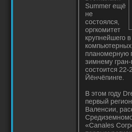
Summer ещё
не
состоялся,
оргкомитет
крупнейшего в
компьютерных 
планомерную п
зимнему гран-
состоится 22-
Йёнчёпинге.
В этом году D
первый регион
Валенсии, рас
Средиземномо
«Canales Corp