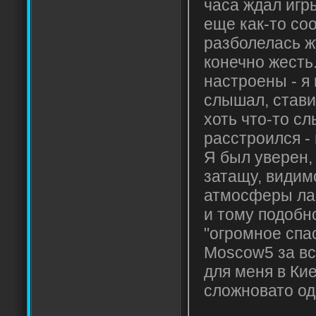
часа ждал игр
еще как-то со
разболелась ж
конечно жесть
настроены - я
слышал, стави
хоть что-то с
расстроился - 
Я был уверен,
затащу, видим
атмосферы лан
и тому подобно
"огромное спа
Moscow5 за вс
для меня в Кие
сложновато од