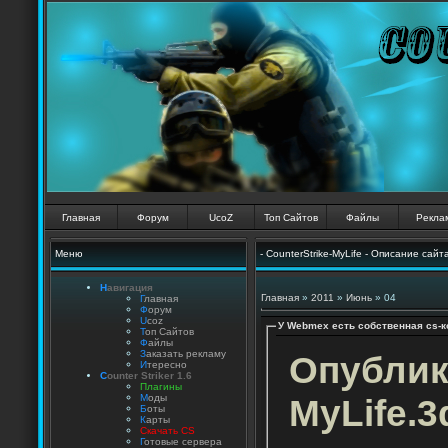
Главная
Форум
UcoZ
Топ Сайтов
Файлы
Рекла
Меню
- CounterStrike-MyLife - Описание сайт
Н
авигация
Главная
»
2011
»
Июнь
»
04
Г
лавная
Ф
орум
U
coz
У Webmex есть собственная cs-к
Т
оп Сайтов
Ф
айлы
З
аказать рекламу
Опублик
И
тересно
C
ounter Striker 1.6
П
лагины
MyLife.3
М
оды
Б
оты
К
арты
Скачать CS
Г
отовые сервера