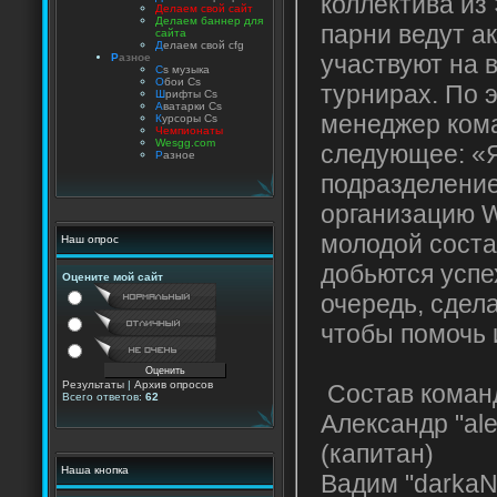
коллектива из 
Делаем свой сайт
Делаем баннер для
парни ведут а
сайта
Д
елаем свой cfg
участвуют на 
Р
азное
C
s музыка
О
бои Cs
турнирах. По 
Ш
рифты Cs
А
ватарки Cs
менеджер ком
К
урсоры Cs
Чемпионаты
Wesgg.com
следующее: «Я
Р
азное
подразделение
организацию 
молодой соста
Наш опрос
добьются успех
Оцените мой сайт
очередь, сдел
чтобы помочь 
Результаты
|
Архив опросов
Состав коман
Всего ответов:
62
Александр "al
(капитан)
Наша кнопка
Вадим "darka