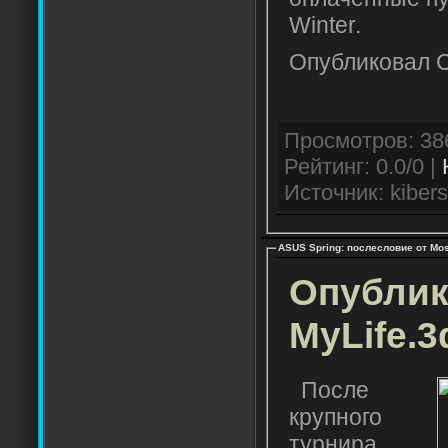
Winter.
Опубликовал C
Рейтинг: 0.0/0 |
Источник: kibers
ASUS Spring: послесловие от Mo
Опублик
MyLife.3
После
крупного
турнира