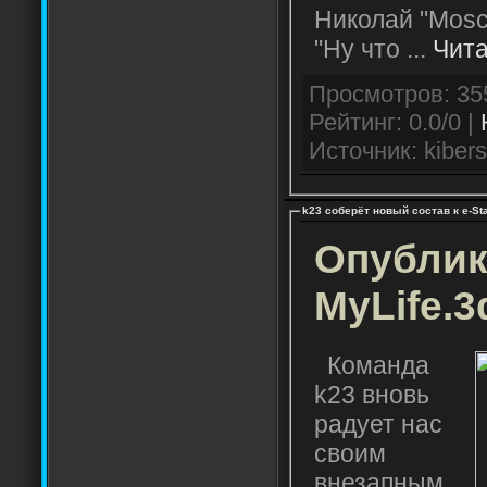
Николай "Mosc
"Ну что
...
Чита
Рейтинг: 0.0/0 |
Источник: kibers
k23 соберёт новый состав к e-St
Опублик
MyLife.3
Команда
k23 вновь
радует нас
своим
внезапным