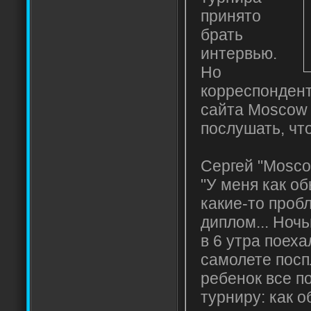
принято
брать
интервью.
Но
корреспонден
сайта Moscow 
послушать, чт
Сергей "Moscow
"У меня как о
какие-то проб
диплом... Ночь
в 6 утра поеха
самолете посп
ребенок все п
турниру: как о