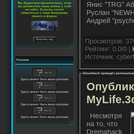
Янис "TRG" А
Мы будем вам признательны, если
вы разместите нашу кнопку у себя
на сайте. Если вы хотите
Руслан "NEW
обменяться с нами баннерами,
пишите в форум:
Андрей "psycho
Рейтинг: 0.0/0 |
Источник: cyberf
Реклама
Dreamhack проведёт региональн
Здесь может быть ваша реклама
Опублик
Здесь может быть ваша реклама
MyLife.3
Здесь может быть ваша реклама
Несмотря
Здесь может быть ваша реклама
на то, что
Dremahack