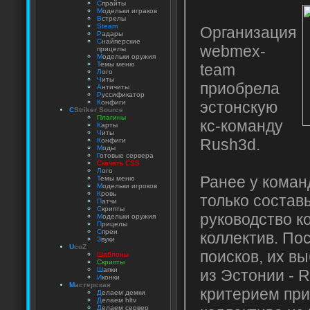
С
прайты
М
одельки играков
В
стрелы
Steam
Организация
Р
адары
С
найперские
webmex-
прицелы
М
одельки оружия
Т
емы меню
team
Л
ого
Ч
иты
приобрела
А
нтичиты
Р
уссификатор
эстонскую
К
онфиги
C
Striker Source
Плагины
кс-команду
К
арты
Ч
иты
Rush3d.
К
онфиги
М
оды
Г
отовые сервера
Скачать CSS
Л
ого
Ранее у кома
Т
емы меню
М
одельки игроков
К
ровь
только состав
П
атчи
С
крипты
руководство к
М
одельки оружия
П
рицелы
С
преи
коллектив. По
З
вуки
U
coZ
поисков, их вы
Шаблоны
Скрипты
Ш
апки
из Эстонии - 
И
конки
М
астерская
критерием при
Д
елаем демки
Д
елаем hltv
Д
елаем сервер