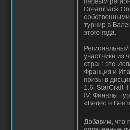
первым регио
Dreamhack On 
собственными
турнир в Вале
этого года.
Региональный 
участники из 
стран: это Исп
Франция и Ита
призы в дисцип
1.6, StarCraft I
IV. Финалы ту
«Велес е Вент
Добавим, что 
оплаченные пу