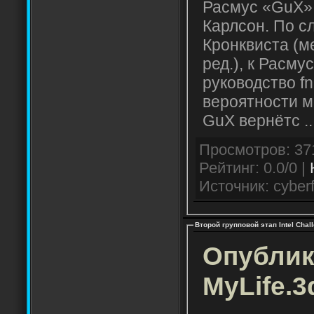
Расмус «GuX» 
Карлсон. По с
Кронквиста (м
ред.), к Расму
руководство fn
вероятности м
GuX вернётс
.
Рейтинг: 0.0/0 |
Источник: cyberf
Второй групповой этап Intel Chall
Опублик
MyLife.3