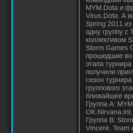
MYM.Dota и ф
Virus.Dota. А 
Spring 2011 из
одну группу с
коллективом S
Storm Games C
прошедшие во 
этапа турнира
получили приг
сезон турнира
группового эта
ближайшее вр
Группа А: MYM
OK.Nirvana.Int
Группа В: Stor
Vincere, Team 