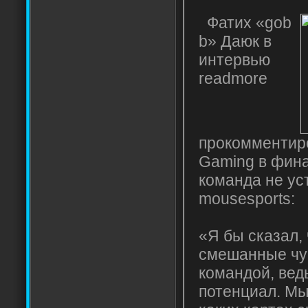
Фатих «gob
b» Даюк в
интервью
readmore
прокомментир
Gaming в фина
команда не ус
mousesports:
«Я бы сказал,
смешанные чув
командой, вед
потенциал. Мы