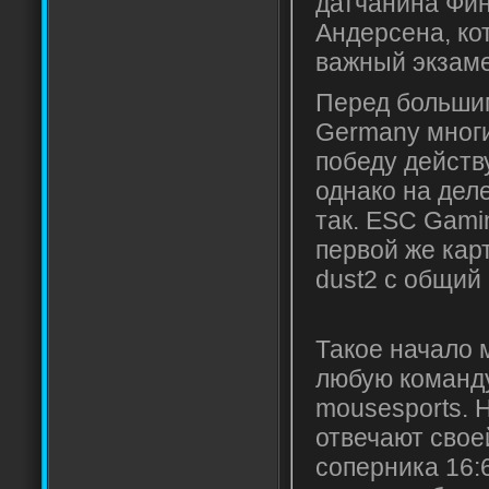
датчанина Фин
Андерсена, ко
важный экзаме
Перед больши
Germany многи
победу дейст
однако на дел
так. ESC Gami
первой же кар
dust2 с общий 
Такое начало 
любую команду
mousesports. 
отвечают свое
соперника 16: