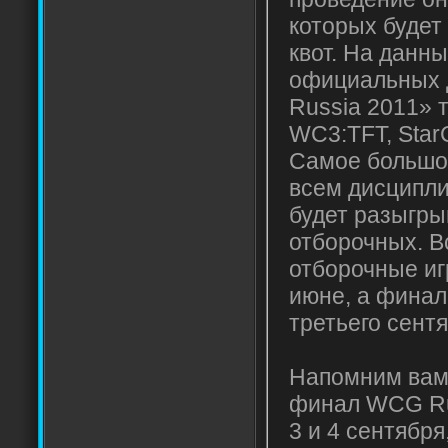
которых будет
квот. На данн
официальных
Russia 2011» т
WC3:TFT, StarC
Самое большое
всем дисципл
будет разыгры
отборочных. В
отборочные иг
июне, а финал
третьего сентя
Напомним вам
финал WCG Ru
3 и 4 сентября