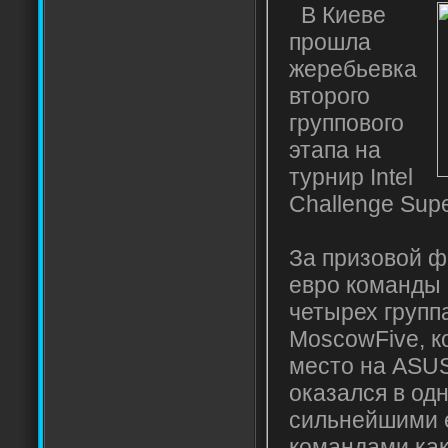
В Киеве
прошла
жеребьевка
второго
группового
этапа на
турнир Intel
Challenge Sup
За призовой ф
евро команды 
четырех групп
MoscowFive, к
место на ASUS
оказался в одн
сильнейшими 
командами как 