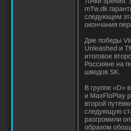
точки зрения. 
mTw.dk гарант
следующем эта
окончания пер
Две победы Vir
Unleashed и T
итоговое второ
Россияне на пя
шведов SK.
В группе «D» 
и MaxFloPlay 
второй путёвки
следующую ст
разгромили оп
образом обош