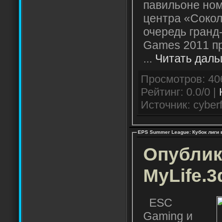
павильоне ном
центра «Сокол
очередь гранд
Games 2011 п
...
Читать даль
Рейтинг: 0.0/0 |
Источник: cyberf
EPS Summer League: Кубок лиги 
Опублик
MyLife.3
ESC
Gaming и