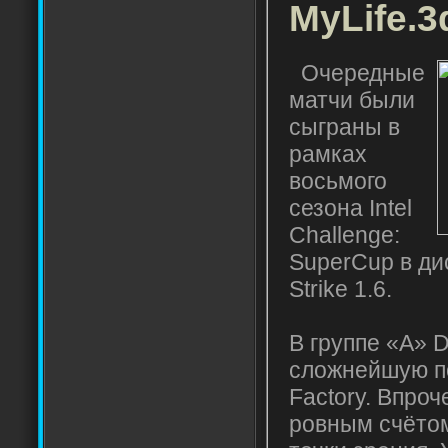
MyLife.3
Очередные
матчи были
сыграны в
рамках
восьмого
сезона Intel
Challenge:
SuperCup в ди
Strike 1.6.
В группе «A» 
сложнейшую по
Factory. Впроч
ровным счётом