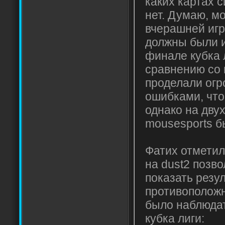
каких картах с
нет. Думаю, м
вчерашней игр
должны были и
финале кубка 
сравнению со
проделали огр
ошибками, что
однако на двух
mousesports б
Фатих отметил
на dust2 позв
показать резу
противоположн
было наблюдат
кубка лиги: