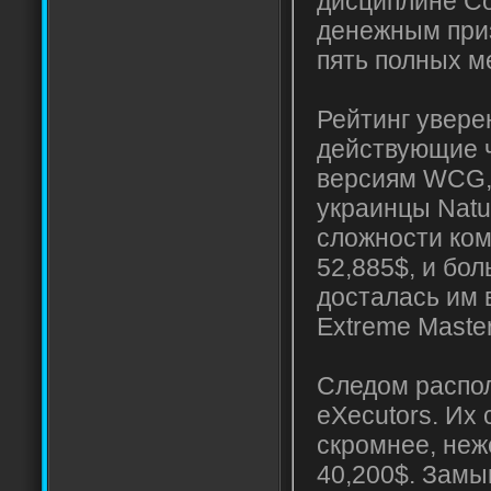
дисциплине Cou
денежным при
пять полных м
Рейтинг увере
действующие 
версиям WCG,
украинцы Natu
сложности ком
52,885$, и бол
досталась им 
Extreme Master
Следом распол
eXecutors. Их
скромнее, неж
40,200$. Замы