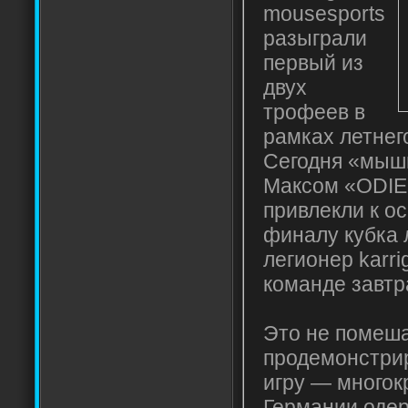
mousesports
разыграли
первый из
двух
трофеев в
рамках летнег
Сегодня «мыш
Максом «ODIE»
привлекли к о
финалу кубка 
легионер karri
команде завтр
Это не помеш
продемонстри
игру — много
Германии одер