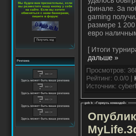
удалось обыгр
Мы будем вам признательны, если
финале. За по
вы разместите нашу кнопку у себя
на сайте. Если вы хотите
обменяться с нами баннерами,
gaming получи
пишите в форум:
размере 1 200
евро наличны
[ Итоги турни
дальше »
Реклама
Рейтинг: 0.0/0 |
Здесь может быть ваша реклама
Источник: cyberf
Здесь может быть ваша реклама
gob b: «Горжусь командой»
:
Здесь может быть ваша реклама
Опублик
Здесь может быть ваша реклама
MyLife.3