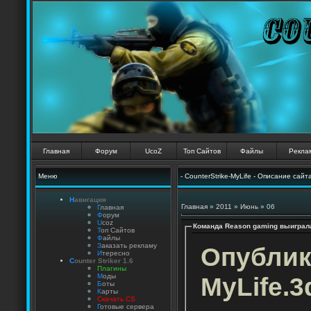
Главная
Форум
UcoZ
Топ Сайтов
Файлы
Рекла
Меню
- CounterStrike-MyLife - Описание сайт
Н
авигация
Главная
»
2011
»
Июнь
»
06
Г
лавная
Ф
орум
U
coz
Команда Reason gaming выиграла
Т
оп Сайтов
Ф
айлы
З
аказать рекламу
Опублик
И
тересно
C
ounter Striker 1.6
П
лагины
MyLife.3
М
оды
Б
оты
К
арты
Скачать CS
Г
отовые сервера