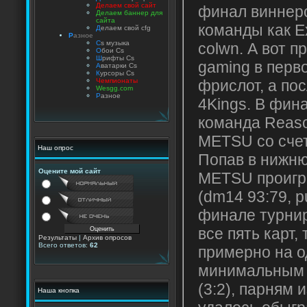
Делаем свой сайт
финал виннеро
Делаем баннер для
сайта
команды как E
Д
елаем свой cfg
Р
азное
C
s музыка
colwn. А вот 
О
бои Cs
Ш
рифты Cs
gaming в перв
А
ватарки Cs
К
урсоры Cs
фрислот, а по
Чемпионаты
Wesgg.com
Р
азное
4Kings. В фина
команда Reas
METSU со счет
Наш опрос
Попав в нижню
Оцените мой сайт
METSU проигр
(dm14 93:79, p
финале турнир
все пять карт,
Результаты
|
Архив опросов
Всего ответов:
62
примерно на о
минимальным 
(3:2), парням 
Наша кнопка