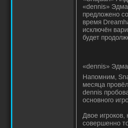
«dennis» Эдма
предложено со
время Dreamha
исключён вари
будет про
Де
«dennis» Эдм
Напомним, Sna
месяца провёл
dennis пробов
основного игр
Двое игроков,
совершенно то