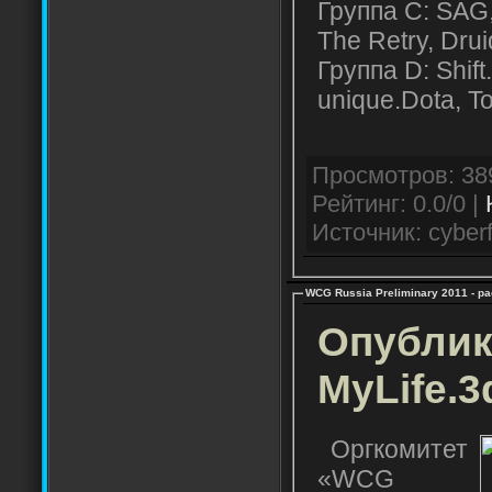
Группа С: SAG
The Retry, Dru
Группа D: Shift
unique.Dota, T
Рейтинг: 0.0/0 |
Источник: cyberf
WCG Russia Preliminary 2011 - р
Опублик
MyLife.3
Оргкомитет
«WCG