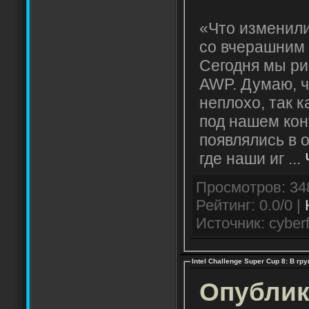
«Что изменили
со вчерашним 
Сегодня мы ри
AWP. Думаю, ч
неплохо, так к
под нашем ко
появлялись в 
где наши иг
...
Рейтинг: 0.0/0 |
Источник: cyberf
Intel Challenge Super Cup 8: В гр
Опублик