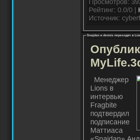
Рейтинг: 0.0/0 |
Источник: cyberf
Snajdan и dennis переходят в Lio
Опублик
MyLife.3
Менеджер
Lions в
интервью
Fragbite
подтвердил
подписание
Маттиаса
«Snajdan» Анд