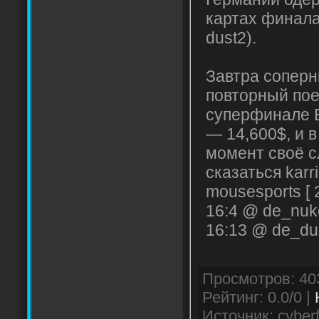
картах финала 
dust2).
Завтра соперн
повторный пое
суперфинале 
— 14,600$, и 
момент своё с
сказаться karr
mousesports [ 
16:4 @ de_nuk
16:13 @ de_du
Рейтинг: 0.0/0 |
Источник: cyberf