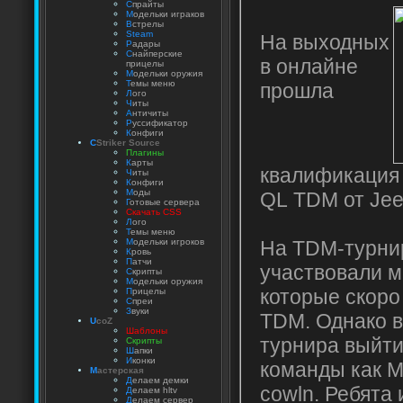
С
прайты
М
одельки играков
В
стрелы
Steam
На выходных
Р
адары
С
найперские
в онлайне
прицелы
М
одельки оружия
Т
емы меню
прошла
Л
ого
Ч
иты
А
нтичиты
Р
уссификатор
К
онфиги
C
Striker Source
Плагины
К
арты
квалификация
Ч
иты
К
онфиги
М
оды
QL TDM от Jee
Г
отовые сервера
Скачать CSS
Л
ого
Т
емы меню
На TDM-турнир
М
одельки игроков
К
ровь
П
атчи
участвовали м
С
крипты
М
одельки оружия
которые скоро
П
рицелы
С
преи
З
вуки
TDM. Однако 
U
coZ
Шаблоны
турнира выйти
Скрипты
Ш
апки
И
конки
команды как M
М
астерская
Д
елаем демки
cowln. Ребята
Д
елаем hltv
Д
елаем сервер