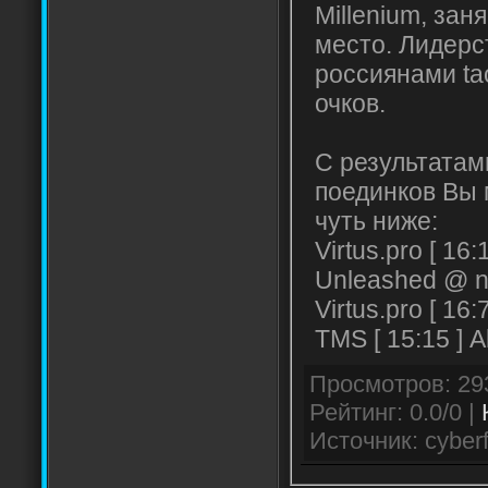
Millenium, зан
место. Лидерст
россиянами ta
очков.
С результатам
поединков Вы 
чуть ниже:
Virtus.pro [ 16:
Unleashed @ 
Virtus.pro [ 1
TMS [ 15:15 ] A
Рейтинг: 0.0/0 |
Источник: cyberf