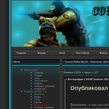
Главная
Форум
UcoZ
Топ Сайтов
Файлы
Меню
- CounterStrike-MyLife - Описание сайт
Н
авигация
Главная
»
2011
»
Август
»
23
Г
лавная
Ф
орум
U
coz
Фотографии с ASUS Summer 201
Т
оп Сайтов
Ф
айлы
З
аказать рекламу
Опубликовал 
И
тересно
C
ounter Striker 1.6
П
лагины
М
оды
Б
оты
К
арты
Внимание, у нас на сай
Скачать CS
Г
отовые сервера
фотографии со второго