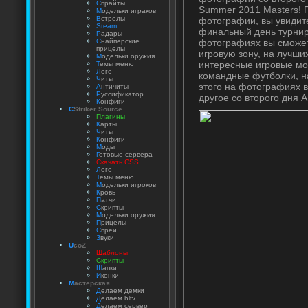
С
прайты
Summer 2011 Masters! 
М
одельки играков
В
стрелы
фотографии, вы увидите
Steam
финальный день турнира
Р
адары
фотографиях вы сможет
С
найперские
прицелы
игровую зону, на лучших
М
одельки оружия
интересные игровые мо
Т
емы меню
Л
ого
командные футболки, н
Ч
иты
этого на фотографиях в
А
нтичиты
Р
уссификатор
другое со второго дня
К
онфиги
C
Striker Source
Плагины
К
арты
Ч
иты
К
онфиги
М
оды
Г
отовые сервера
Скачать CSS
Л
ого
Т
емы меню
М
одельки игроков
К
ровь
П
атчи
С
крипты
М
одельки оружия
П
рицелы
С
преи
З
вуки
U
coZ
Шаблоны
Скрипты
Ш
апки
И
конки
М
астерская
Д
елаем демки
Д
елаем hltv
Д
елаем сервер