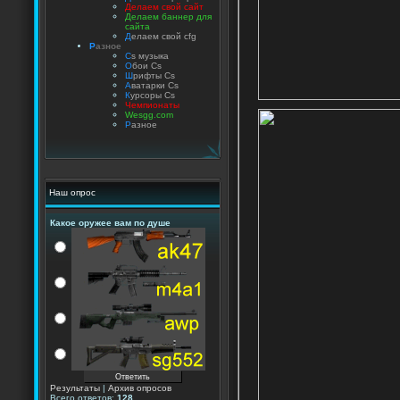
Делаем свой сайт
Делаем баннер для
сайта
Д
елаем свой cfg
Р
азное
C
s музыка
О
бои Cs
Ш
рифты Cs
А
ватарки Cs
К
урсоры Cs
Чемпионаты
Wesgg.com
Р
азное
Наш опрос
Какое оружее вам по душе
Результаты
|
Архив опросов
Всего ответов:
128