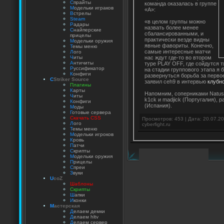
С
прайты
команда оказалась в группе
М
одельки играков
«A»:
В
стрелы
Steam
«в целом группы можно
Р
адары
назвать более менее
С
найперские
сбалансированными, и
прицелы
практически везде видны
М
одельки оружия
явные фавориты. Конечно,
Т
емы меню
самые интересные матчи
Л
ого
нас ждут где-то во втором
Ч
иты
А
нтичиты
туре PLAY OFF, где сойдутся т
Р
уссификатор
на стадии группового этапа я 
К
онфиги
развернуться борьба за первое
C
Striker Source
заявил ceh9 в интервью
клубн
Плагины
К
арты
Напомним, соперниками Natus
Ч
иты
k1ck и madjick (Португалия), p
К
онфиги
(Испания).
М
оды
Г
отовые сервера
Скачать CSS
Просмотров: 453 | Дата:
20.07.2
Л
ого
cyberfight.ru
Т
емы меню
М
одельки игроков
К
ровь
П
атчи
С
крипты
М
одельки оружия
П
рицелы
С
преи
З
вуки
U
coZ
Шаблоны
Скрипты
Ш
апки
И
конки
М
астерская
Д
елаем демки
Д
елаем hltv
Д
елаем сервер