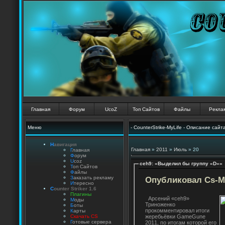
Главная
Форум
UcoZ
Топ Сайтов
Файлы
Рекла
Меню
- CounterStrike-MyLife - Описание сайт
Н
авигация
Главная
»
2011
»
Июль
»
20
Г
лавная
Ф
орум
U
coz
ceh9: «Выделил бы группу «D»»
:
Т
оп Сайтов
Ф
айлы
З
аказать рекламу
Опубликовал Cs-My
И
тересно
C
ounter Striker 1.6
П
лагины
Арсений «ceh9»
М
оды
Триноженко
Б
оты
прокомментировал итоги
К
арты
жеребьёвки GameGune
Скачать CS
Г
отовые сервера
2011, по итогам которой его