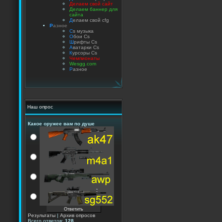
Делаем свой сайт
Делаем баннер для
сайта
Д
елаем свой cfg
Р
азное
C
s музыка
О
бои Cs
Ш
рифты Cs
А
ватарки Cs
К
урсоры Cs
Чемпионаты
Wesgg.com
Р
азное
Наш опрос
Какое оружее вам по душе
Результаты
|
Архив опросов
Всего ответов:
128