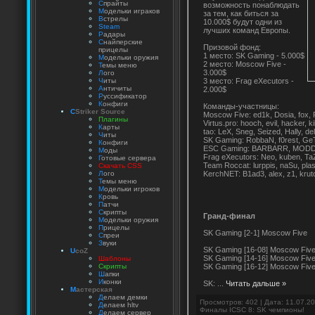
С
прайты
возможность понаблюдать
М
одельки играков
за тем, как биться за
В
стрелы
10.000$ будут одни из
Steam
лучших команд Европы.
Р
адары
С
найперские
Призовой фонд:
прицелы
1 место: SK Gaming - 5.000$
М
одельки оружия
2 место: Moscow Five -
Т
емы меню
3.000$
Л
ого
3 место: Frag eXecutors -
Ч
иты
А
нтичиты
2.000$
Р
уссификатор
К
онфиги
Команды-участницы:
C
Striker Source
Moscow Five: ed1k, Dosia, fox
Плагины
Virtus.pro: hooch, evil, hacker, 
К
арты
tao: LeX, Sneg, Seized, Hally, de
Ч
иты
SK Gaming: RobbaN, f0rest, Ge
К
онфиги
ESC Gaming: BARBARR, MODDII, 
М
оды
Frag eXecutors: Neo, kuben, Ta
Г
отовые сервера
Team Roccat: lurppis, naSu, plas
Скачать CSS
KerchNET: B1ad3, alex, z1, krut
Л
ого
Т
емы меню
М
одельки игроков
К
ровь
П
атчи
С
крипты
Гранд-финал
М
одельки оружия
П
рицелы
SK Gaming [2-1] Moscow Five
С
преи
З
вуки
SK Gaming [16-08] Moscow Fiv
U
coZ
SK Gaming [14-16] Moscow Fiv
Шаблоны
SK Gaming [16-12] Moscow Five
Скрипты
Ш
апки
И
конки
SK:
...
Читать дальше »
М
астерская
Д
елаем демки
Просмотров: 402 | Дата:
11.07.2
Д
елаем hltv
Финалы ICSC 8: SK чемпионы!
Д
елаем сервер