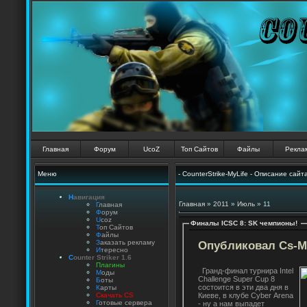
Главная
Форум
UcoZ
Топ Сайтов
Файлы
Рекла
Меню
- CounterStrike-MyLife - Описание сайт
Н
авигация
Главная
»
2011
»
Июль
»
11
Г
лавная
Ф
орум
U
coz
Финалы ICSC 8: SK чемпионы!
:
Т
оп Сайтов
Ф
айлы
З
аказать рекламу
Опубликовал Cs-My
И
тересно
C
ounter Striker 1.6
П
лагины
Гранд-финал турнира Intel
М
оды
Challenge Super Cup 8
Б
оты
состоится в эти два дня в
К
арты
Киеве, в клубе Cyber Arena
Скачать CS
Г
отовые сервера
- ну а нам выпадет