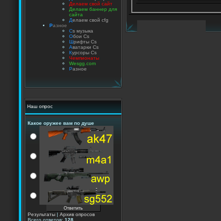
Делаем свой сайт
Делаем баннер для
сайта
Д
елаем свой cfg
Р
азное
C
s музыка
О
бои Cs
Ш
рифты Cs
А
ватарки Cs
К
урсоры Cs
Чемпионаты
Wesgg.com
Р
азное
Наш опрос
Какое оружее вам по душе
Результаты
|
Архив опросов
Всего ответов:
128