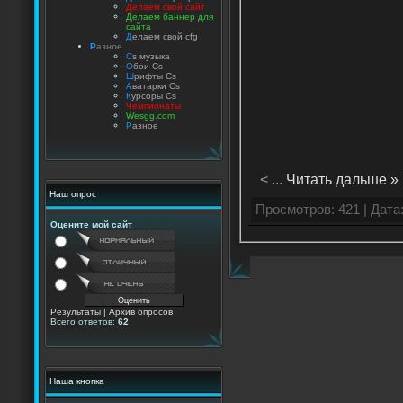
Делаем свой сайт
Делаем баннер для
сайта
Д
елаем свой cfg
Р
азное
C
s музыка
О
бои Cs
Ш
рифты Cs
А
ватарки Cs
К
урсоры Cs
Чемпионаты
Wesgg.com
Р
азное
<
...
Читать дальше »
Наш опрос
Просмотров: 421 | Да
Оцените мой сайт
Результаты
|
Архив опросов
Всего ответов:
62
Наша кнопка