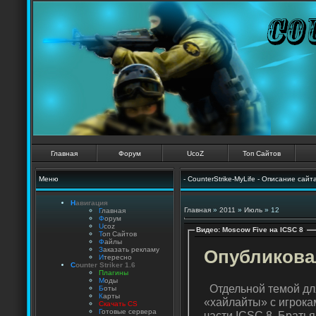
Главная
Форум
UcoZ
Топ Сайтов
Меню
- CounterStrike-MyLife - Описание сайт
Н
авигация
Главная
»
2011
»
Июль
»
12
Г
лавная
Ф
орум
U
coz
Видео: Moscow Five на ICSC 8
:
Т
оп Сайтов
Ф
айлы
З
аказать рекламу
Опубликовал
И
тересно
C
ounter Striker 1.6
П
лагины
М
оды
Отдельной темой для
Б
оты
К
арты
«хайлайты» с игрока
Скачать CS
Г
отовые сервера
части ICSC 8. Брать