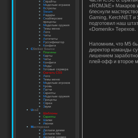
С
прайты
«ROMJkE» Макаров и
М
одельки играков
В
стрелы
блеснули мастерство
Steam
Р
адары
Gaming, KerchNET и 
С
найперские
прицелы
подготовил наш шта
М
одельки оружия
«Domenik» Терехов.
Т
емы меню
Л
ого
Ч
иты
А
нтичиты
Р
уссификатор
Напомним, что M5 бы
К
онфиги
директор команды су
C
Striker Source
Плагины
лишением заработной
К
арты
Ч
иты
плей-офф и второе м
К
онфиги
М
оды
Г
отовые сервера
Скачать CSS
Л
ого
Т
емы меню
М
одельки игроков
К
ровь
П
атчи
С
крипты
М
одельки оружия
П
рицелы
С
преи
З
вуки
U
coZ
Шаблоны
Скрипты
Ш
апки
И
конки
М
астерская
Д
елаем демки
Д
елаем hltv
Д
елаем сервер