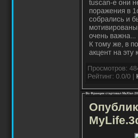
tuscan-е они 
поражения в 1
собрались и б
мотивированы,
очень важна...
К тому же, в п
акцент на эту 
Рейтинг: 0.0/0 |
Во Франции стартовал MaXlan 2
Опублик
MyLife.3