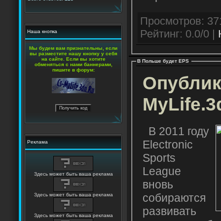
Рейтинг: 0.0/0 |
Наша кнопка
Мы будем вам признательны, если
вы разместите нашу кнопку у себя
на сайте. Если вы хотите
В Польше будет EPS
:
обменяться с нами баннерами,
пишите в форум:
Опублик
MyLife.3
В 2011 году
Electronic
Реклама
Sports
League
Здесь может быть ваша реклама
вновь
собираются
Здесь может быть ваша реклама
развивать
Здесь может быть ваша реклама