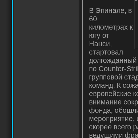
В Эпинале, в
60
километрах к
югу от
Нанси,
стартовал
долгожданный 
по Counter-Str
групповой стад
команд. К сож
европейские к
внимание сок
фонда, обошл
мероприятие, 
скорее всего 
ведущими фра