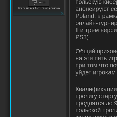
польскую кибе
анонсируют се
Здесь может быть ваша реклама
Poland, в рамк
онлайн-турниры
II и трем верс
PS3).
Общий призов
на эти пять игр
при том что по
уйдет игрокам 
Квалификации
пролигу старт
продлятся до 
польской прол