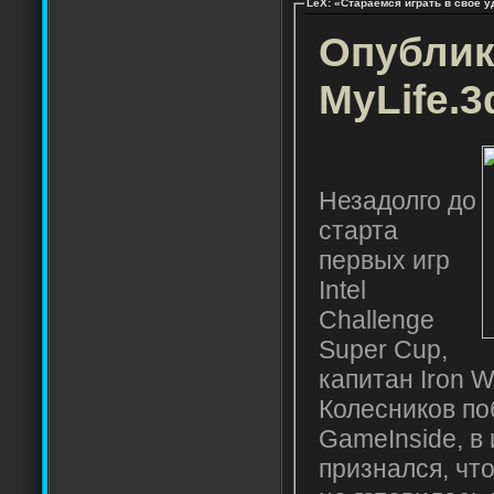
LeX: «Стараемся играть в своё 
Опублик
MyLife.3
Незадолго до
старта
первых игр
Intel
Challenge
Super Cup,
капитан Iron W
Колесников по
GameInside, в
признался, чт