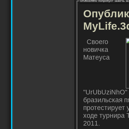
UrUbUziNhO попробует зажечь за
Опублик
MyLife.3
Своего
новичка
Матеуса
"UrUbUziNhO"
бразильская п
протестирует 
ходе турнира
2011.