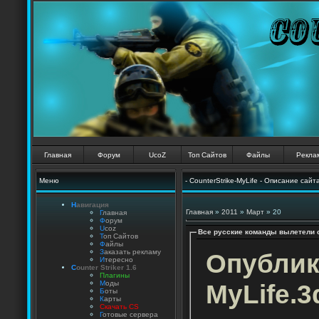
Главная
Форум
UcoZ
Топ Сайтов
Файлы
Рекла
Меню
- CounterStrike-MyLife - Описание сайт
Н
авигация
Главная
»
2011
»
Март
»
20
Г
лавная
Ф
орум
U
coz
Все русские команды вылетели с 
Т
оп Сайтов
Ф
айлы
З
аказать рекламу
Опублик
И
тересно
C
ounter Striker 1.6
П
лагины
MyLife.3
М
оды
Б
оты
К
арты
Скачать CS
Г
отовые сервера