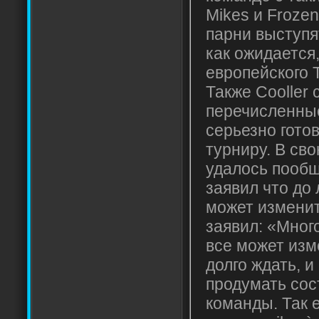
Mikes и Froze
парни выступя
как ожидается
европейского
Также Cooller 
перечисленные
серьезно гото
турниру. В св
удалось пообща
заявил что до
может изменит
заявил: «Мног
все может изм
долго ждать, 
продумать со
команды. Так 