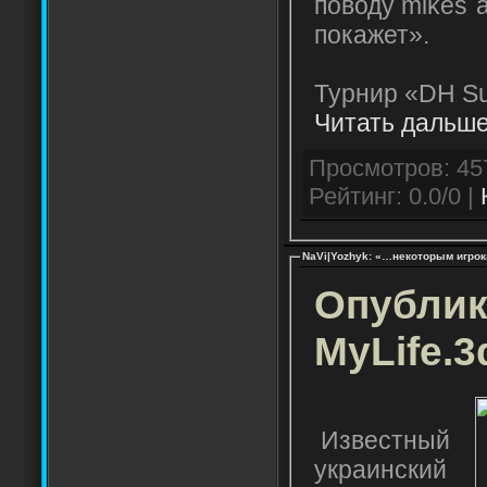
поводу mikes`a
покажет».
Турнир «DH 
Читать дальше
Рейтинг: 0.0/0 |
NaVi|Yozhyk: «…некоторым игрок
Опублик
MyLife.3
Известный
украинский