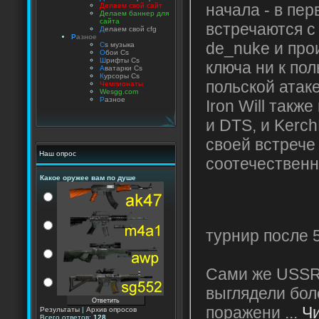
начала - в пе
Делаем свой сайт
Делаем баннер для
сайта
встречаются с 
Д
елаем свой cfg
Р
азное
de_nuke и про
C
s музыка
О
бои Cs
Ш
рифты Cs
ключа ни к пол
А
ватарки Cs
К
урсоры Cs
польской атак
Чемпионаты
Wesgg.com
Р
азное
Iron Will такж
и DTS, и Kerch
своей встрече
Наш опрос
соотечественн
Какое оружее вам по душе
Iron Wi
турнир после 
Сами же USSR
выглядели бол
поражени
...
Чи
Результаты
|
Архив опросов
Всего ответов:
128