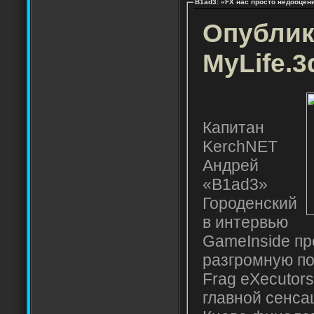
B1ad3: «FX нас просто недооцен
Опублик
MyLife.3
Капитан
KerchNET
Андрей
«B1ad3»
Городенский
в интервью
GameInside п
разгромную по
Frag eXecutors
главной сенса