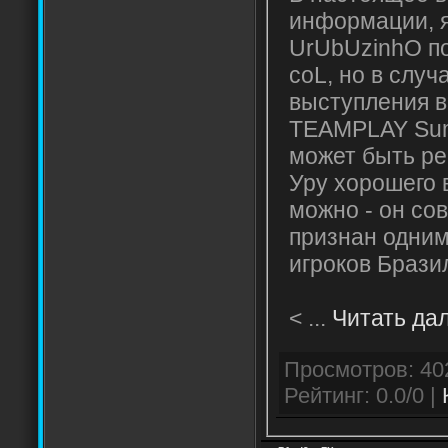
информации, я
UrUbUzinhO п
coL, но в случ
выступления в
TEAMPLAY Sum
может быть ре
Уру хорошего 
можно - он со
признан одним
игроков Брази
<
...
Читать да
Рейтинг: 0.0/0 |