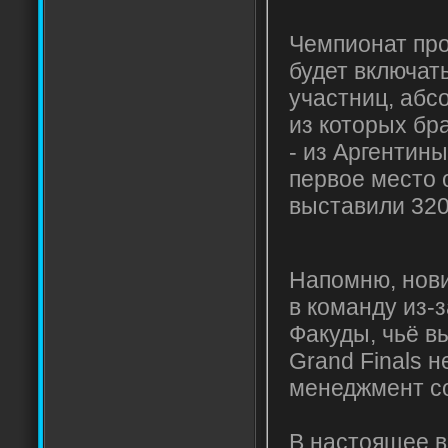
Чемпионат про
будет включать
участниц, абс
из которых бр
- из Аргентины
первое место 
выставили 320
Напомню, нови
в команду из-з
Факуды, чьё в
Grand Finals н
менеджмент co
В настоящее в