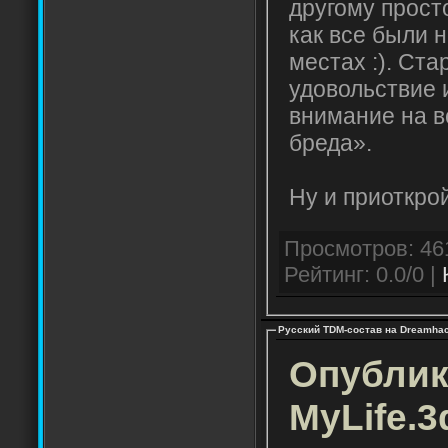
другому просто
как все были 
местах :). Ста
удовольствие 
внимание на в
бреда».
Ну и приоткро
Рейтинг: 0.0/0 |
Русский TDM-состав на Dreamha
Опублик
MyLife.3