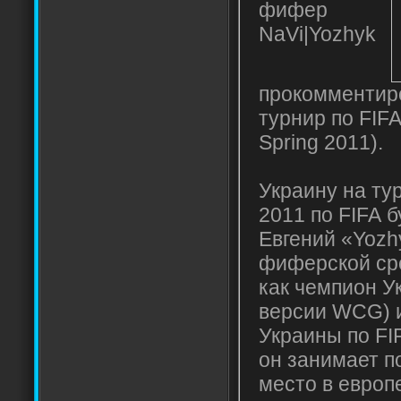
фифер
NaVi|Yozhyk
прокомментир
турнир по FIF
Spring 2011).
Украину на ту
2011 по FIFA б
Евгений «Yozh
фиферской сре
как чемпион У
версии WCG) и
Украины по FI
он занимает п
место в европ