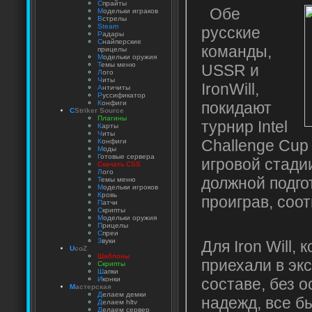
С
прайты
Обе
М
одельки играков
В
стрелы
Steam
русские
Р
адары
С
найперские
команды,
прицелы
М
одельки оружия
Т
емы меню
USSR и
Л
ого
Ч
иты
IronWill,
А
нтичиты
Р
уссификатор
покидают
К
онфиги
C
Striker Source
Плагины
турнир Intel
К
арты
Ч
иты
Challenge Cup
К
онфиги
М
оды
Г
отовые сервера
игровой стади
Скачать CSS
Л
ого
должной подгот
Т
емы меню
М
одельки игроков
К
ровь
проиграв, соот
П
атчи
С
крипты
М
одельки оружия
П
рицелы
С
преи
З
вуки
Для Iron Will,
U
coZ
Шаблоны
приехали в эк
Скрипты
Ш
апки
составе, без о
И
конки
М
астерская
Д
елаем демки
надежд, все б
Д
елаем hltv
Д
елаем сервер