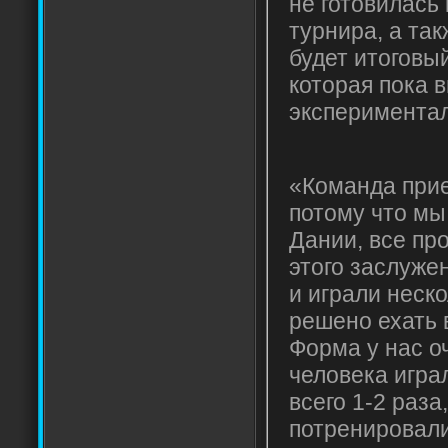
не готовилась
турнира, а так
будет итоговы
которая пока 
экспериментал
«Команда прие
потому что мы
Дании, все про
этого заслуже
и играли неск
решено ехать 
Форма у нас оч
человека играл
всего 1-2 раза
потренировали 